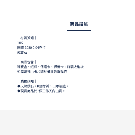
商品描述
｜材質資訊｜
10K
圓鑽 10顆 0.04克拉
紅寶石
｜商品包含｜
珠寶盒、紙袋、保證卡、保養卡、訂製收納袋
如需送禮小卡片請於備註告訴我們
｜購物須知｜
◆天然鑽石，K金材質、日本製造。
◆現貨商品於
7
個工作天內出貨。