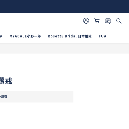
平
MYACALE小野一郎
RosettE Bridal 日本婚戒
FUA
立即購買
鑽戒
免運費