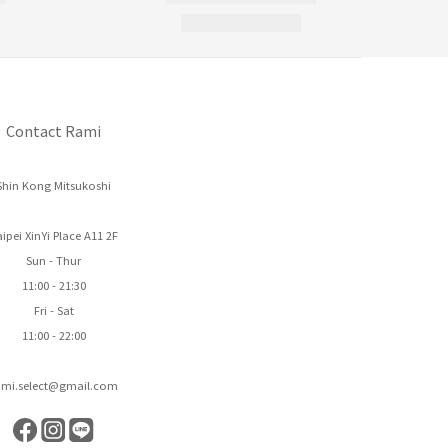
Contact Rami
Shin Kong Mitsukoshi
ipei XinYi Place A11 2F
Sun - Thur
11:00 - 21:30
Fri - Sat
11:00 - 22:00
ami.select@gmail.com