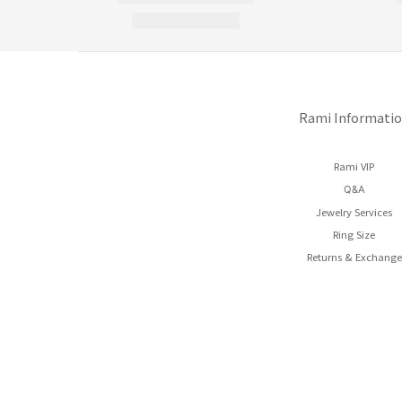
Rami Informati
Rami VIP
Q&A
Jewelry Services
Ring Size
Returns & Exchange